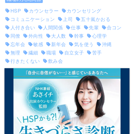
HSP
カウンセラー
カウンセリング
コミュニケーション
上司
五十嵐かおる
人付き合い
人間関係
仕事
先輩
合コン
同僚
外向性
大人数
幹事
心理学
忘年会
敏感
新年会
気を使う
沖縄
無理
繊細
職場
自立女子
苦手
行きたくない
飲み会