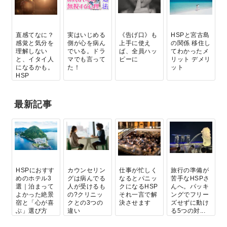
直感てなに？
実はいじめる
《告げ口》も
HSPと宮古島
感覚と気分を
側が心を病ん
上手に使え
の関係 移住し
理解しない
でいる。ドラ
ば、全員ハッ
てわかったメ
と、イタイ人
マでも言って
ピーに
リット デメリ
になるかも。
た！
ット
HSP
最新記事
HSPにおすす
カウンセリン
仕事が忙しく
旅行の準備が
めのホテル3
グは病んでる
なるとパニッ
苦手なHSPさ
選｜泊まって
人が受けるも
クになるHSP
んへ。パッキ
よかった絶景
の?クリニッ
それ一言で解
ングでフリー
宿と「心が喜
クとの3つの
決させます
ズせずに動け
ぶ」選び方
違い
る5つの対...