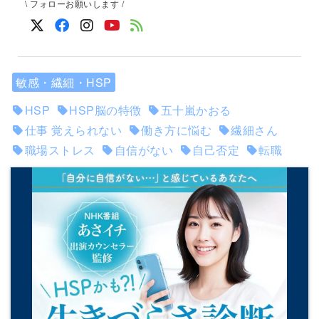
\ フォローお願いします /
敏感・繊細・HSP
HSP
HSP脳の特徴
五十嵐かおる
仕事 覚えられない
働き方に悩む
繊細さん
職場ストレス
自信がない
自己否定
転職