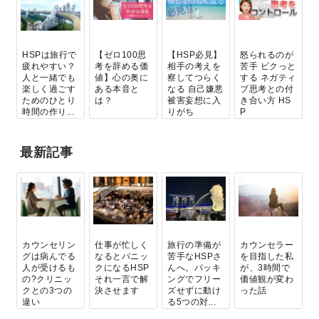
HSPは旅行で
【ゼロ100思
【HSP必見】
怒られるのが
疲れやすい？
考を辞める価
相手の考えを
苦手 ビクっと
人と一緒でも
値】心の奥に
察してつらく
する ネガティ
楽しく過ごす
ある本音と
なる 自己嫌悪
ブ思考との付
ためのひとり
は？
被害妄想に入
き合い方 HS
時間の作り...
りがち
P
最新記事
カウンセリン
仕事が忙しく
旅行の準備が
カウンセラー
グは病んでる
なるとパニッ
苦手なHSPさ
を目指した私
人が受けるも
クになるHSP
んへ。パッキ
が、3時間で
の?クリニッ
それ一言で解
ングでフリー
価値観が変わ
クとの3つの
決させます
ズせずに動け
った話
違い
る5つの対...