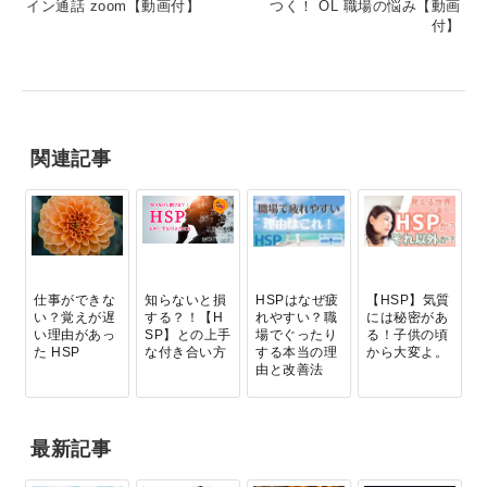
イン通話 zoom【動画付】
つく！ OL 職場の悩み【動画
付】
関連記事
仕事ができな
知らないと損
HSPはなぜ疲
【HSP】気質
い？覚えが遅
する？！【H
れやすい？職
には秘密があ
い理由があっ
SP】との上手
場でぐったり
る！子供の頃
た HSP
な付き合い方
する本当の理
から大変よ。
由と改善法
最新記事