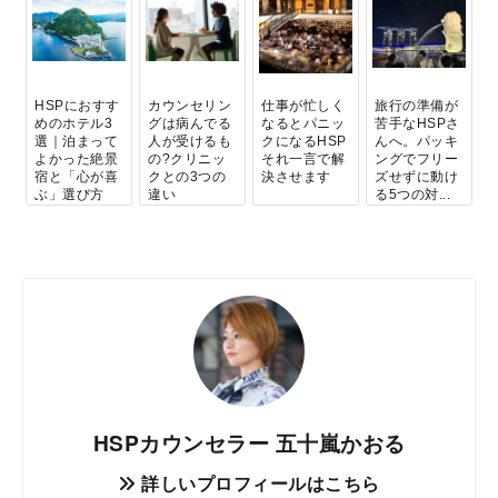
HSPにおすす
カウンセリン
仕事が忙しく
旅行の準備が
めのホテル3
グは病んでる
なるとパニッ
苦手なHSPさ
選｜泊まって
人が受けるも
クになるHSP
んへ。パッキ
よかった絶景
の?クリニッ
それ一言で解
ングでフリー
宿と「心が喜
クとの3つの
決させます
ズせずに動け
ぶ」選び方
違い
る5つの対...
HSPカウンセラー 五十嵐かおる
詳しいプロフィールはこちら