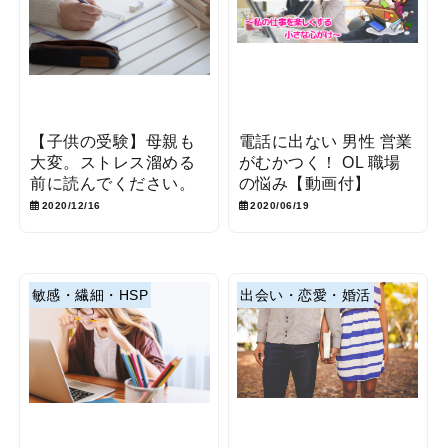
【子供の受験】母親も
電話に出ない 男性 営業
大変。ストレス溜める
がむかつく！ OL 職場
前に読んでください。
の悩み【動画付】
2020/12/16
2020/06/19
敏感・繊細・HSP
出会い・恋愛・婚活