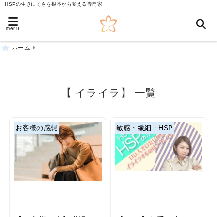
HSPの生きにくさを根本から変える専門家
menu
ホーム
【 イライラ】 一覧
お客様の感想
敏感・繊細・HSP