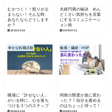
むかつく！！怒りが止
夫婦円満の秘訣 めん
まらない！そんな時、
どくさい気持ちを言葉
あなたならどうします
にするコミュニケーシ
か？
ョン術
2019/11/24
2019/07/11
幸せな転職活動
敏感・繊細・HSP
職場に「許せない人」
同僚の態度が急に変わ
がいる時に、心を落ち
った？！自分を責める
つける３つのステップ
のはちょっと待って！
2018/11/10
2018/11/02