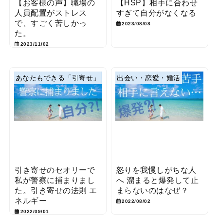
【お客様の声】職場の
【HSP】相手に合わせ
人員配置がストレス
すぎて自分がなくなる
で、すごく苦しかっ
2023/08/08
た。
2023/11/02
あなたもできる「引寄せ」
出会い・恋愛・婚活
引き寄せのセオリーで
怒りを我慢しがちな人
私が警察に捕まりまし
へ 溜まると爆発して止
た。引き寄せの法則 エ
まらないのはなぜ？
ネルギー
2022/08/02
2022/09/01