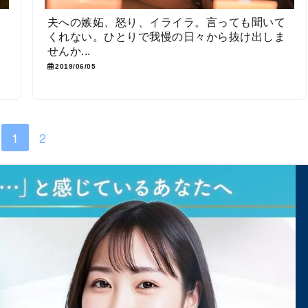
答
夫への嫉妬、怒り、イライラ。言っても聞いて
ラ
くれない。ひとりで我慢の日々から抜け出しま
せんか...
2019/06/05
1
2