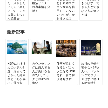
た！延長した
婚活セミナー
想】基本的に
きるはず…で
いくらい楽し
の裏事情を分
コンサルを信
きる人とでき
いです！」宮
析！
用していない
ない人の違い
古島のしつも
のですが、か
とは
ん読書会
おるさんは
私...
最新記事
HSPにおすす
カウンセリン
仕事が忙しく
旅行の準備が
めのホテル3
グは病んでる
なるとパニッ
苦手なHSPさ
選｜泊まって
人が受けるも
クになるHSP
んへ。パッキ
よかった絶景
の?クリニッ
それ一言で解
ングでフリー
宿と「心が喜
クとの3つの
決させます
ズせずに動け
ぶ」選び方
違い
る5つの対...