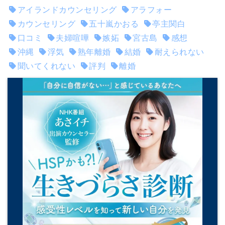
アイランドカウンセリング
アラフォー
カウンセリング
五十嵐かおる
亭主関白
口コミ
夫婦喧嘩
嫉妬
宮古島
感想
沖縄
浮気
熟年離婚
結婚
耐えられない
聞いてくれない
評判
離婚