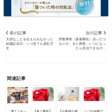
前の記事
次の記事
大切なことを伝えられなかった
摂食障害（過食嘔吐）治ったつ
結婚記念日。いつ見ても波乱万
もりが、また再発。いつになっ
丈
たら完治できるの...
関連記事
「来てよかっ
【炎上案件】
【お客様の感
いつか結婚で