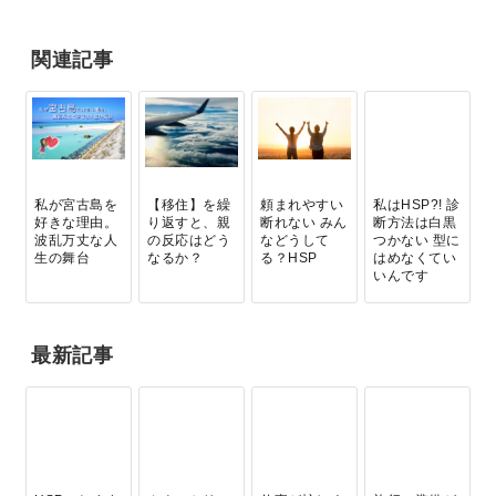
関連記事
私が宮古島を
【移住】を繰
頼まれやすい
私はHSP?! 診
好きな理由。
り返すと、親
断れない みん
断方法は白黒
波乱万丈な人
の反応はどう
などうして
つかない 型に
生の舞台
なるか？
る？HSP
はめなくてい
いんです
最新記事