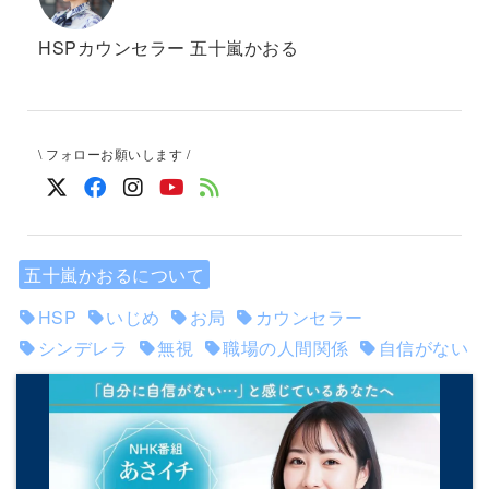
HSPカウンセラー 五十嵐かおる
\ フォローお願いします /
五十嵐かおるについて
HSP
いじめ
お局
カウンセラー
シンデレラ
無視
職場の人間関係
自信がない