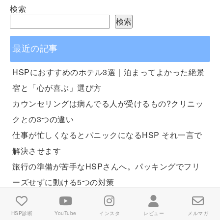
検索
検索
最近の記事
HSPにおすすめのホテル3選｜泊まってよかった絶景
宿と「心が喜ぶ」選び方
カウンセリングは病んでる人が受けるもの?クリニッ
クとの3つの違い
仕事が忙しくなるとパニックになるHSP それ一言で
解決させます
旅行の準備が苦手なHSPさんへ。パッキングでフリ
ーズせずに動ける5つの対策
カウンセラーを目指した私が、3時間で価値観が変わ
った話
HSP診断
YouTube
インスタ
レビュー
メルマガ