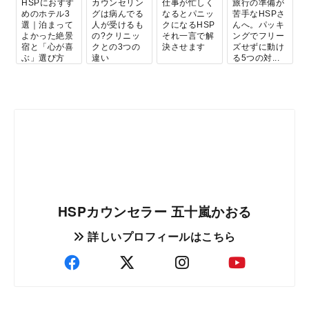
HSPにおすす
カウンセリン
仕事が忙しく
旅行の準備が
めのホテル3
グは病んでる
なるとパニッ
苦手なHSPさ
選｜泊まって
人が受けるも
クになるHSP
んへ。パッキ
よかった絶景
の?クリニッ
それ一言で解
ングでフリー
宿と「心が喜
クとの3つの
決させます
ズせずに動け
ぶ」選び方
違い
る5つの対...
HSPカウンセラー 五十嵐かおる
詳しいプロフィールはこちら