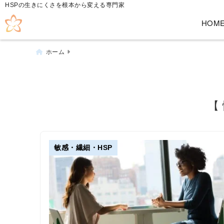
HSPの生きにくさを根本から変える専門家
HOM
ホーム
【
敏感・繊細・HSP