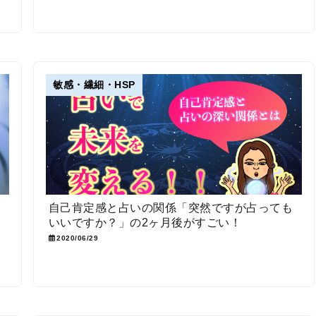
敏感・繊細・HSP
が
自己肯定感と占いの関係「突然ですが占っても
いいですか？」の2ヶ月後がすごい！
2020/06/29