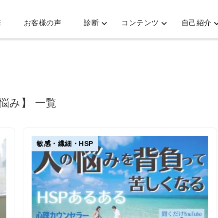
E
お客様の声
診断
コンテンツ
自己紹介
 悩み】 一覧
敏感・繊細・HSP