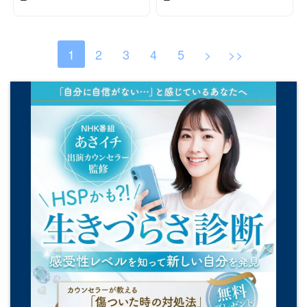
1
2
3
4
5
>
>>