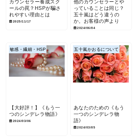
カウンセラー養成スク
他のカウンセラーとや
ールの罠？HSPが騙さ
っていることは同じ？
れやすい理由とは
五十嵐はどう違うの
か。お客様の声より
2025/11/17
2024/06/04
敏感・繊細・HSP
五十嵐かおるについて
【大好評！】《もう一
あなたのための《もう
つのシンデレラ物語》
一つのシンデレラ物
語》
2024/03/06
2024/03/05