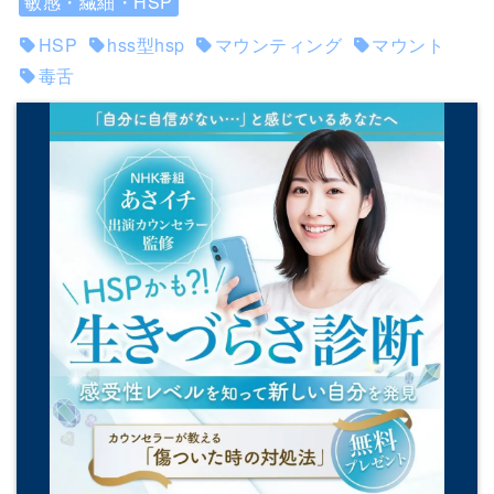
敏感・繊細・HSP
HSP
hss型hsp
マウンティング
マウント
毒舌