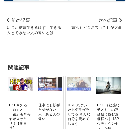
前の記事
次の記事
いつか結婚できるはず…できる
婚活もビジネスもこれが大事
人とできない人の違いとは
関連記事
HSPを知る
仕事にも影響
HSP 気づい
HSC（敏感な
「前」と
自信がない
たらダラダラ
子ども）の不
「後」モヤモ
人、ある人の
してる そんな
登校に悩むお
ヤがスッキ
違い
自分を責めて
母様へ｜HSP
リ！【動画
しまう
心理カウンセ
付】
ラーが解...