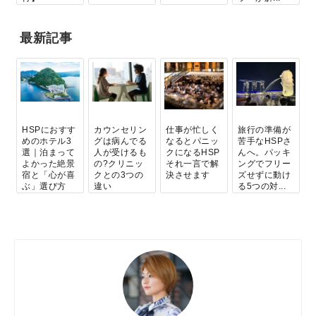
最新記事
HSPにおすす
カウンセリン
仕事が忙しく
旅行の準備が
めのホテル3
グは病んでる
なるとパニッ
苦手なHSPさ
選｜泊まって
人が受けるも
クになるHSP
んへ。パッキ
よかった絶景
の?クリニッ
それ一言で解
ングでフリー
宿と「心が喜
クとの3つの
決させます
ズせずに動け
ぶ」選び方
違い
る5つの対...