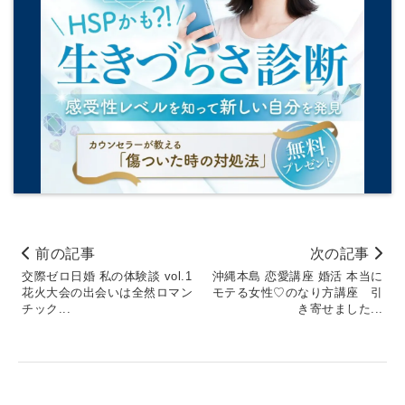
前の記事
次の記事
交際ゼロ日婚 私の体験談 vol.1
沖縄本島 恋愛講座 婚活 本当に
花火大会の出会いは全然ロマン
モテる女性♡のなり方講座 引
チック...
き寄せました...