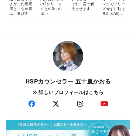
よかった絶景
の?クリニッ
それ一言で解
ングでフリー
宿と「心が喜
クとの3つの
決させます
ズせずに動け
ぶ」選び方
違い
る5つの対...
HSPカウンセラー 五十嵐かおる
詳しいプロフィールはこちら