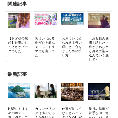
関連記事
【お客様の感
実はいじめる
お局にいじめ
【お客様の感
想】仕事のし
側が心を病ん
られる本当の
想】話した内
んどさがピー
でいる。ドラ
理由と、心を
容がじわじわ
クでした
マでも言って
守るための接
と身体に染み
た！
し方
込んでいく感
じです
最新記事
HSPにおすす
カウンセリン
仕事が忙しく
旅行の準備が
めのホテル3
グは病んでる
なるとパニッ
苦手なHSPさ
選｜泊まって
人が受けるも
クになるHSP
んへ。パッキ