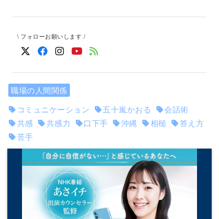
\ フォローお願いします /
職場の人間関係
コミュニケーション
五十嵐かおる
会話術
共感
共感力
口下手
沖縄
相槌
答え方
苦手