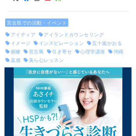
宮古島での活動・イベント
アイディア
アイランドカウンセリング
イメージ
インスピレーション
五十嵐かおる
俯瞰
宮古島
引き寄せ
心理学講座
沖縄
直感
美ら心レッスン