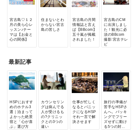
宮古島♡１２
住まないとわ
宮古島の月間
宮古島のCM
月の美ら心レ
からない宮古
情報誌と言え
に出演しまし
ッスン♪テー
島の苦しさ
ば【BBcom】
た！観光に必
マは【お金と
五十嵐が掲載
須のBBcom
心の関係】
されました！
撮影:宮古テレ
ビ
最新記事
HSPにおすす
カウンセリン
仕事が忙しく
旅行の準備が
めのホテル3
グは病んでる
なるとパニッ
苦手なHSPさ
選｜泊まって
人が受けるも
クになるHSP
んへ。パッキ
よかった絶景
の?クリニッ
それ一言で解
ングでフリー
宿と「心が喜
クとの3つの
決させます
ズせずに動け
ぶ」選び方
違い
る5つの対...