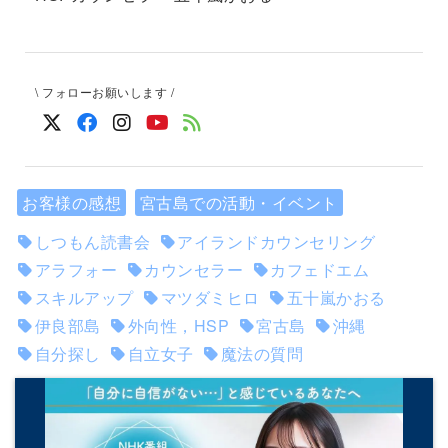
\ フォローお願いします /
お客様の感想
宮古島での活動・イベント
しつもん読書会
アイランドカウンセリング
アラフォー
カウンセラー
カフェドエム
スキルアップ
マツダミヒロ
五十嵐かおる
伊良部島
外向性，HSP
宮古島
沖縄
自分探し
自立女子
魔法の質問