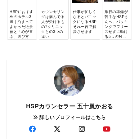
HSPにおすす
カウンセリン
仕事が忙しく
旅行の準備が
めのホテル3
グは病んでる
なるとパニッ
苦手なHSPさ
選｜泊まって
人が受けるも
クになるHSP
んへ。パッキ
よかった絶景
の?クリニッ
それ一言で解
ングでフリー
宿と「心が喜
クとの3つの
決させます
ズせずに動け
ぶ」選び方
違い
る5つの対...
HSPカウンセラー 五十嵐かおる
詳しいプロフィールはこちら