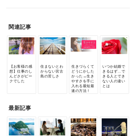
関連記事
【お客様の感
住まないとわ
生きづらくて
いつか結婚で
想】仕事のし
からない宮古
どうにかした
きるはず…で
んどさがピー
島の苦しさ
かった→生き
きる人とでき
クでした
やすさを手に
ない人の違い
入れる最短最
とは
速の方法！
お...
最新記事