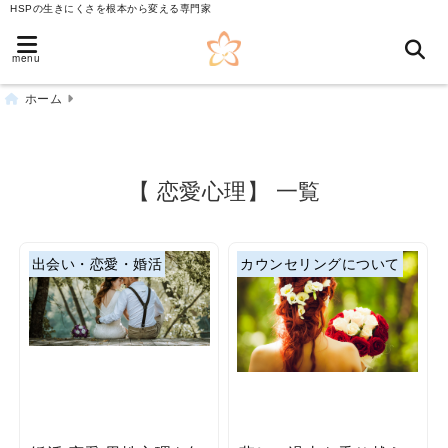
HSPの生きにくさを根本から変える専門家
menu
ホーム
【 恋愛心理】 一覧
出会い・恋愛・婚活
カウンセリングについて