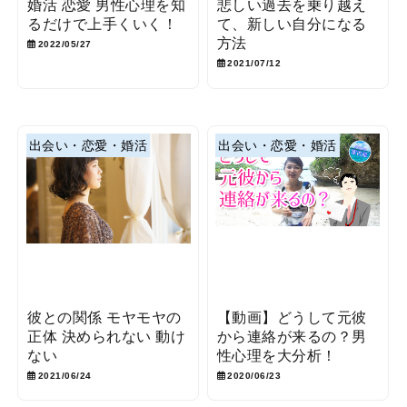
婚活 恋愛 男性心理を知
悲しい過去を乗り越え
るだけで上手くいく！
て、新しい自分になる
方法
2022/05/27
2021/07/12
出会い・恋愛・婚活
出会い・恋愛・婚活
彼との関係 モヤモヤの
【動画】どうして元彼
正体 決められない 動け
から連絡が来るの？男
ない
性心理を大分析！
2021/06/24
2020/06/23