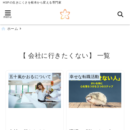
HSPの生きにくさを根本から変える専門家
menu
ホーム
【 会社に行きたくない】 一覧
五十嵐かおるについて
幸せな転職活動