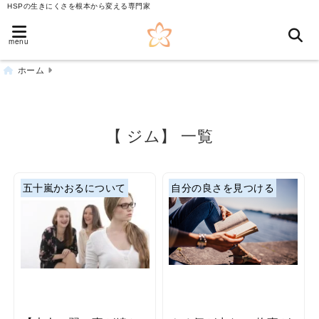
HSPの生きにくさを根本から変える専門家
menu
ホーム
【 ジム】 一覧
五十嵐かおるについて
自分の良さを見つける