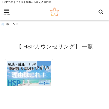
HSPの生きにくさを根本から変える専門家
menu
ホーム
【 HSPカウンセリング】 一覧
敏感・繊細・HSP