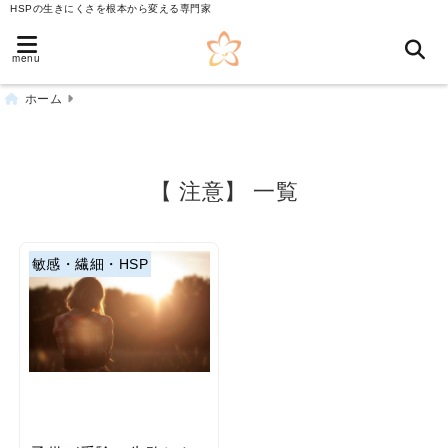
HSPの生きにくさを根本から変える専門家
menu
ホーム
【 注意】 一覧
敏感・繊細・HSP