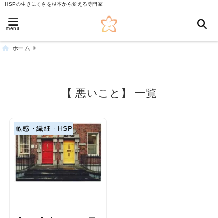
HSPの生きにくさを根本から変える専門家
menu
ホーム
【 悪いこと】 一覧
敏感・繊細・HSP