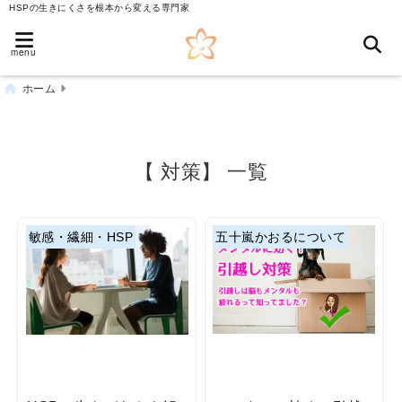
HSPの生きにくさを根本から変える専門家
menu
ホーム
【 対策】 一覧
敏感・繊細・HSP
五十嵐かおるについて