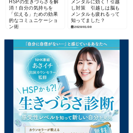
HSPの生きづらさを解
メンタルに効く！引越
消！自分の気持ちを
し対策 引越しは脳も
「伝える」ための効果
メンタルも疲れるって
的なコミュニケーショ
知ってました？
ン術
2020/01/30
2025/09/17