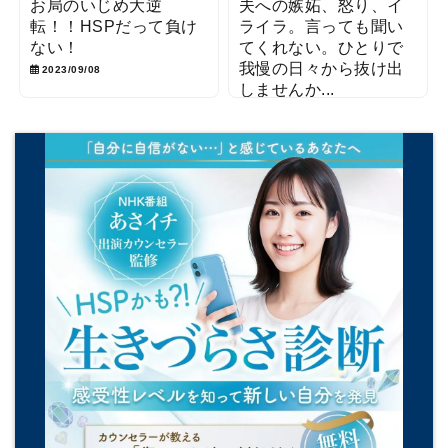
お局のいじめ大逆
夫への嫉妬、怒り、イ
転！！HSPだって負け
ライラ。言っても聞い
ない！
てくれない。ひとりで
我慢の日々から抜け出
2023/09/08
しませんか...
2019/06/05