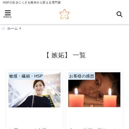
HSPの生きにくさを根本から変える専門家
menu
ホーム
【 嫉妬】 一覧
敏感・繊細・HSP
お客様の感想