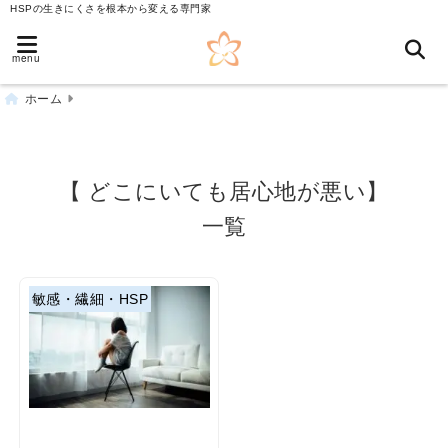
HSPの生きにくさを根本から変える専門家
menu
ホーム
【 どこにいても居心地が悪い】
一覧
敏感・繊細・HSP