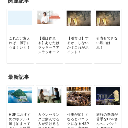
関連記事
これだけ変え
【運は作れ
【引寄せ】す
引寄せできな
れば、勝手に
る】あなたは
るか、しない
い理由はこ
うまくいく！
ラッキー？ア
か？これがポ
れ！
ンラッキー？
イント！
最新記事
HSPにおすす
カウンセリン
仕事が忙しく
旅行の準備が
めのホテル3
グは病んでる
なるとパニッ
苦手なHSPさ
選｜泊まって
人が受けるも
クになるHSP
んへ。パッキ