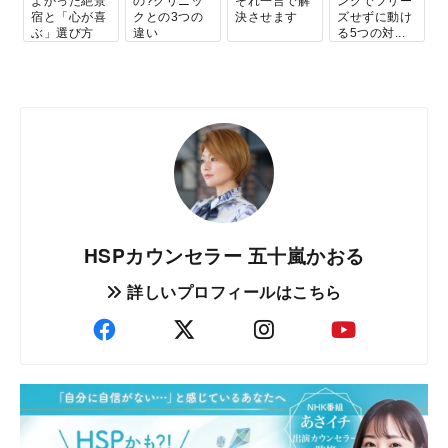
よかった絶景
の?クリニッ
それ一言で解
ングでフリー
宿と「心が喜
クとの3つの
決させます
ズせずに動け
ぶ」選び方
違い
る5つの対...
HSPカウンセラー 五十嵐かおる
詳しいプロフィールはこちら