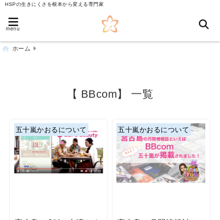
HSPの生きにくさを根本から変える専門家
menu
ホーム
【 BBcom】 一覧
五十嵐かおるについて
五十嵐かおるについて