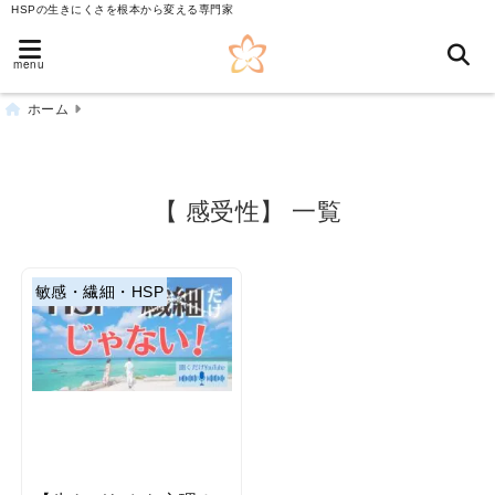
HSPの生きにくさを根本から変える専門家
menu
ホーム
【 感受性】 一覧
敏感・繊細・HSP