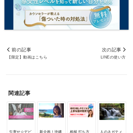
前の記事
次の記事
【限定】動画はこちら
LINEの使い方
関連記事
引寄せ☆デビ
新企画！沖縄
相槌 打ち方
人のネガティ