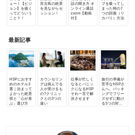
ュー！【ビジ
宮古島の絶景
話の聞き方 オ
ブを吸ってし
ョン】を描く
を見ながらセ
ンライン通話
まった時の7
ってどういう
ッション！
zoom【動画
つの回復（リ
こと？！
付】
カバリ）方法
最新記事
HSPにおすす
カウンセリン
仕事が忙しく
旅行の準備が
めのホテル3
グは病んでる
なるとパニッ
苦手なHSPさ
選｜泊まって
人が受けるも
クになるHSP
んへ。パッキ
よかった絶景
の?クリニッ
それ一言で解
ングでフリー
宿と「心が喜
クとの3つの
決させます
ズせずに動け
ぶ」選び方
違い
る5つの対...